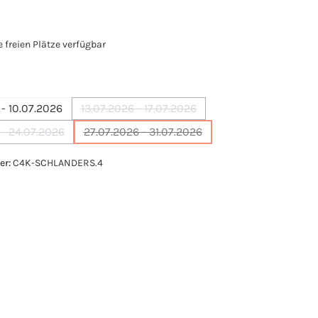
e freien Plätze verfügbar
ählen
- 10.07.2026
13.07.2026 - 17.07.2026
(Diese Option ist zurzeit nicht verfügbar.
 - 24.07.2026
27.07.2026 - 31.07.2026
(Diese Option ist zurzeit nicht verfügbar.)
(Diese Option ist zurzeit nicht verfügbar
er:
C4K-SCHLANDERS.4