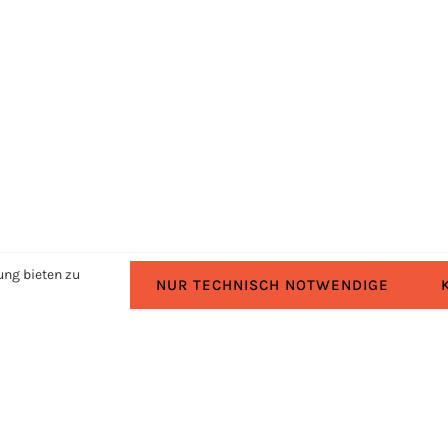
ung bieten zu
NUR TECHNISCH NOTWENDIGE
RECHTLICHES
Impressum
Datenschutz
Cookie-Einstellungen ändern