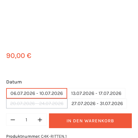
90,00 €
auswählen
Datum
06.07.2026 - 10.07.2026
13.07.2026 - 17.07.2026
20.07.2026 - 24.07.2026
27.07.2026 - 31.07.2026
(Diese Option ist zurzeit nicht verfügbar.)
Produkt Anzahl: Gib den gewünschten Wert e
IN DEN WARENKORB
Produktnummer:
C4K-RITTEN.1